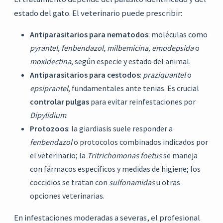
estado del gato. El veterinario puede prescribir:
Antiparasitarios para nematodos
: moléculas como
pyrantel, fenbendazol, milbemicina, emodepsida
o
moxidectina
, según especie y estado del animal.
Antiparasitarios para cestodos
:
praziquantel
o
epsiprantel
, fundamentales ante tenias. Es crucial
controlar pulgas
para evitar reinfestaciones por
Dipylidium
.
Protozoos
: la giardiasis suele responder a
fenbendazol
o protocolos combinados indicados por
el veterinario; la
Tritrichomonas foetus
se maneja
con fármacos específicos y medidas de higiene; los
coccidios se tratan con
sulfonamidas
u otras
opciones veterinarias.
En infestaciones moderadas a severas, el profesional