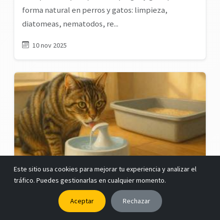
forma natural en perros y gatos: limpieza,
diatomeas, nematodos, re...
10 nov 2025
Este sitio usa cookies para mejorar tu experiencia y analizar el
Señales de alerta temprana de
tráfico. Puedes gestionarlas en cualquier momento.
problemas renales en gatos
Aceptar
Rechazar
Cómo detectar a tiempo la insuficiencia renal en
gatos: síntomas sutiles, pruebas clave y medidas