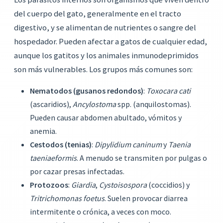
del cuerpo del gato, generalmente en el tracto
digestivo, y se alimentan de nutrientes o sangre del
hospedador. Pueden afectar a gatos de cualquier edad,
aunque los gatitos y los animales inmunodeprimidos
son más vulnerables. Los grupos más comunes son:
Nematodos (gusanos redondos)
:
Toxocara cati
(ascaridios),
Ancylostoma
spp. (anquilostomas).
Pueden causar abdomen abultado, vómitos y
anemia.
Cestodos (tenias)
:
Dipylidium caninum
y
Taenia
taeniaeformis
. A menudo se transmiten por pulgas o
por cazar presas infectadas.
Protozoos
:
Giardia
,
Cystoisospora
(coccidios) y
Tritrichomonas foetus
. Suelen provocar diarrea
intermitente o crónica, a veces con moco.