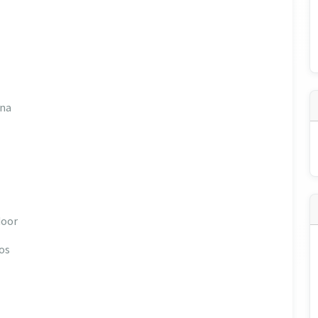
una
door
os